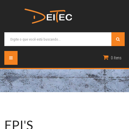
0 ítens
EPI'S