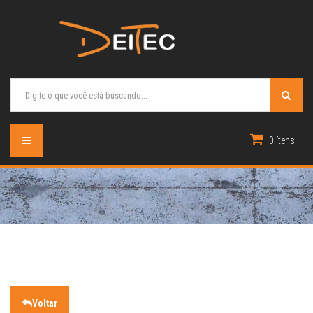
0 ítens
Voltar