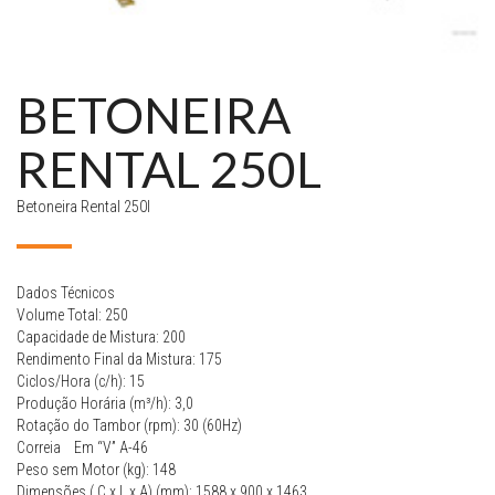
BETONEIRA
RENTAL 250L
Betoneira Rental 250l
Dados Técnicos
Volume Total: 250
Capacidade de Mistura: 200
Rendimento Final da Mistura: 175
Ciclos/Hora (c/h): 15
Produção Horária (m³/h): 3,0
Rotação do Tambor (rpm): 30 (60Hz)
Correia Em “V” A-46
Peso sem Motor (kg): 148
Dimensões ( C x L x A) (mm): 1588 x 900 x 1463